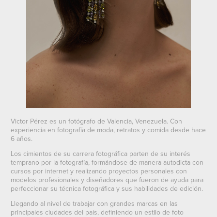
Victor Pérez es un fotógrafo de Valencia, Venezuela. Con
experiencia en fotografía de moda, retratos y comida desde hace
6 años.
Los cimientos de su carrera fotográfica parten de su interés
temprano por la fotografía, formándose de manera autodicta con
cursos por internet y realizando proyectos personales con
modelos profesionales y diseñadores que fueron de ayuda para
perfeccionar su técnica fotográfica y sus habilidades de edición.
Llegando al nivel de trabajar con grandes marcas en las
principales ciudades del país, definiendo un estilo de foto