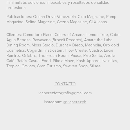
minimalista, ediciones impecables y resultados de calidad
profesional.
Publicaciones: Ocean Drive Venezuela, Club Magazine, Pump
Magazine, Seline Magazine, Gezno Magazine, CLX icons.
Clientes: Comodoro Place, Colors of Arcana, Lemon Tree, Cubel,
Agua Bendita, Rawayana (Brocoli Records), Amare the Label,
Dining Room, Moss Studio, Durant y Diego, Magnolia, Oro gold
Cosmetics, Cbgardn, Instrostem, Flow Create, Cuadro, Lucia
Ramirez Orfebre, The Fresh Room, Pausa, Palo Santo, Anella
Café, Rafa's Casual Food, Pikola Move, Kosh Apparel, Ivainillas,
Tropical Gaviota, Gran Turismo, Sweven Shop, Silueé.
CONTACTO
vicperezfotografia@gmail.com
Instagram:
@vicperezph